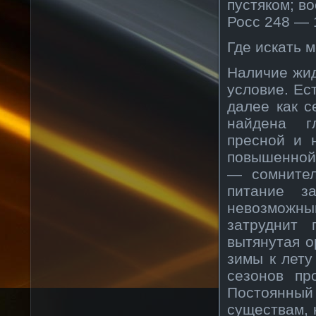
пустяком; в
Росс 248 — 
Где искать 
Наличие жид
условие. Ес
далее как 
найдена г
пресной и 
повышенной
— сомнител
питание з
невозможн
затруднит 
вытянутая о
зимы к лету
сезонов пр
Постоянный 
существам, 