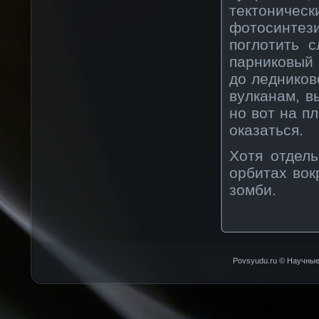
тектониче
фотосинте
поглотить 
парниковый 
до ледников
вулканам, в
но вот на п
оказаться.
Хотя отдел
орбитах вок
зомби.
Povsyudu.ru © Научные