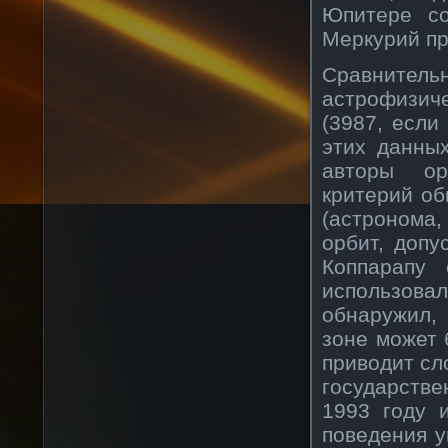
Юпитере со
Меркурий пр
Сравнител
астрофизиче
(3987, если
этих данны
авторы ор
критерий об
(астронома
орбит, доп
Коппарапу
использова
обнаружил,
зоне может 
приводит сл
государстве
1993 году 
поведения у