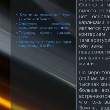
Солнца и м
вместо желт
"Охотник за метеоритами" будет
нет основ
установлен в Казани
карликами н
Обнаружена экзопланета,
является су
освещаемая четырьмя солнцами
Татуировку научили вызывать
критерие
врача
температур
Нанокапсулы с пчелиным ядом
обитаемы
защитят людей от ВИЧ
поверхнос
раскаленны
жизни.
По мере тог
(сейчас мы 
тысячах кан
больше воз
встречаютс
что тоже в
Землю, вед