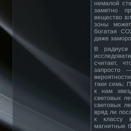
немалой сте
заметно п
вещество вл
зоны может
богатая CO
даже замор
В радиусе
исследовате
считает, ч
запросто 
вероятности
таки семь: 
к нам звез
световых ле
световых ле
вряд ли пос
к классу 
магнитные 