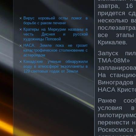
завтра, 16
придется сд
Вирус коровьей оспы помог в
несколько в
борьбе с раком печени
послезавтра
Кратеры на Меркурии названы в
все этапы
честь Диснея и русской
художницы Поповой
Крикалев.
НАСА: Земле пока не грозит
катастрофическое столкновение с
Запуск пил
астероидом
ТМА-08М» 
Канадские ученые обнаружили
запланирова
воду в атмосфере экзопланеты в
129 световых годах от Земли
На станцию
Виноградов
НАСА Крист
Ранее соо
условия в
пилотируе
перенести 
Роскосмоса 