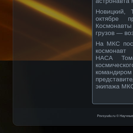
астронавта 
Новицкий,
октябре 
Космонавты
грузов — во
На МКС пос
космонавт 
НАСА Том
космическо
командиром
представи
экипажа МК
Povsyudu.ru © Научные