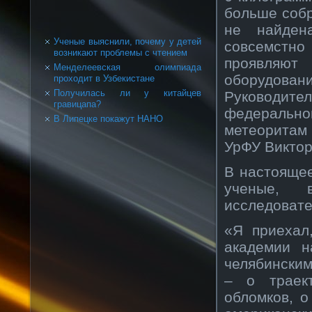
больше собр
не найден
Ученые выяснили, почему у детей
совсемстн
возникают проблемы с чтением
проявляют
Менделеевская олимпиада
оборудова
проходит в Узбекистане
Получилась ли у китайцев
Руководит
гравицапа?
федерально
В Липецке покажут НАНО
метеоритам 
УрФУ Виктор
В настояще
ученые, 
исследовате
«Я приехал
академии н
челябински
– о траек
обломков, о