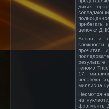
представля
диких прар
совпадающи
полноценно
прибегать 
цепочки ДНК
Беван и е
сложности,
прочитав 
последоват
результате
генома Trit
17 миллио
человека с
миллиона ну
Несмотря на
на нуклеоти
фрагменты Д