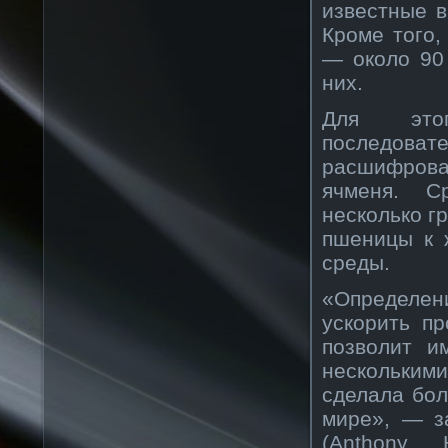
известные в
Кроме того,
— около 90
них.
Для это
последо
расшифров
ячменя. С
несколько г
пшеницы к 
среды.
«Определе
ускорить п
позволит и
нескольки
сделала бол
мире», — з
(Anthony 