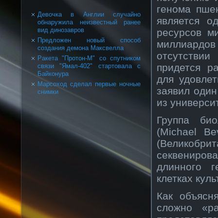
генома пшен
Девочка в Англии случайно
является о
обнаружила неизвестный ранее
вид динозавров
ресурсов м
Предложен новый способ
миллиардов
создания демона Максвелла
отсутствии
Ракета "Протон-М" со спутником
придется р
связи "Ямал-402" стартовала с
Байконура
для удовле
Марсоход сделал первые ночные
заявил один
снимки
из универси
Группа би
(Michael B
(Великобр
секвениров
длинного 
клетках куль
Как объясн
сложно «ра