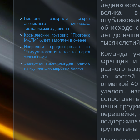
ледниковом
велика — в
опубликован
Биологи раскрыли секрет
анонимного суперрака
об исходе с
тасманийского дьявола
лет до наши
Космический грузовик "Прогресс
М-17М" будет затоплен в океане
тысячелетий
Неврологи предостерегают от
"стимуляторов интеллекта" перед
Команда уч
экзаменами
Франции и 
Задержан вице-президент одного
разного воз
из крупнейших мировых банков
до костей
отметкой 40
удалось из
сопоставить
наши предки
перешейки, 
поддержива
группе гены
Наглядно ре