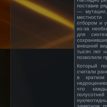
поставив ря
— мутации,
местности 
отбором и у
из-за необ
для синте
сохранивши
внешний ви
тысяч лет 
позволили п
Который по
считали ран
в кратком
недооценива
что кажды
полусотне
нуклеотидны
заметном п