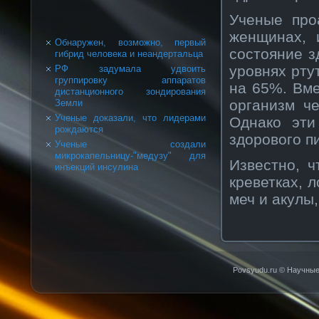
Ученые про
женщинах, 
Обнаружен, возможно, первый
состояние з
гибрид человека и неандертальца
уровнях рту
РФ задумала удвоить
группировку аппаратов
на 65%. Вме
дистанционного зондирования
организм ч
Земли
Ученые доказали, что лидерами
Однако эти
рождаются
здорового п
Ученые создали
микрокапельницу-"медузу" для
Известно, ч
инъекций инсулина
креветках, 
меч и акулы
Povsyudu.ru © Научные