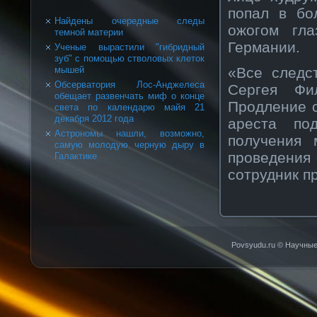
попал в бо
Найдены очередные следы
ожогом гл
темной материи
Германии.
Ученые вырастили "гибридный
зуб" с помощью стволовых клеток
«Все следс
мышей
Обсерватория Лос-Анджелеса
Сергея Фи
обещает развенчать миф о конце
Продление с
света по календарю майя 21
декабря 2012 года
ареста по
Астрономы нашли, возможно,
получения 
самую молодую черную дыру в
проведения 
Галактике
сотрудник п
Povsyudu.ru © Научные