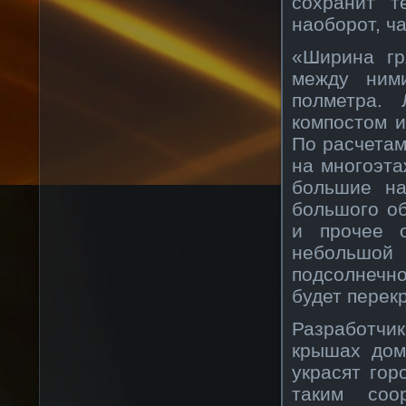
сохранит т
наоборот, ч
«Ширина гр
между ним
полметра. 
компостом и
По расчетам
на многоэта
большие на
большого о
и прочее о
небольшой
подсолнечн
будет перек
Разработчи
крышах дом
украсят гор
таким соо