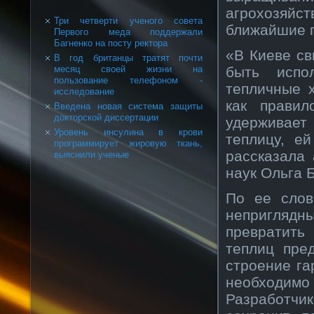
агрохозяйст
Три четверти ученого совета
ближайшие 
Первого меда поддержали
Багненко на посту ректора
«В Киеве св
В год британцы тратят почти
быть испо
месяц своей жизни на
пользование телефоном -
тепличные х
исследование
как правил
Введена новая система защиты
докторской диссертации
удерживает 
Уровень инсулина в крови
теплицу, е
программирует жировую ткань,
рассказала
выяснили ученые
наук Ольга 
По ее слов
непригляд
превратить
теплиц пре
строение га
необходимо
Разработчик