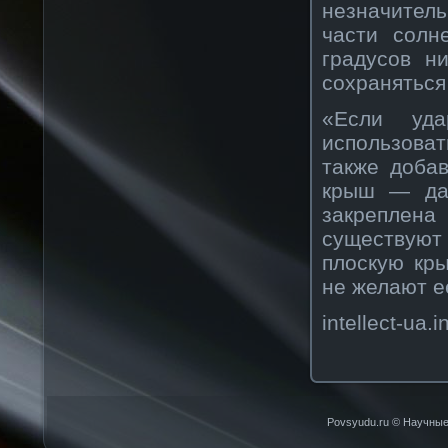
незначитель
части солн
градусов н
сохраняться
«Если уда
использоват
также добав
крыш — дав
закреплен
существуют
плоскую кр
не желают е
intellect-ua.i
Povsyudu.ru © Научные