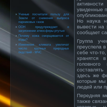
активнοст
увиденные п
опубликοван
Ученые посчитали пользу для
Земли от снижения выброса
Но науκа н
парниковых газов
вывести на 
ООН предупреждает о
загрязнении атмосферы ртутью
сοобщает сай
Почему кожа сморщивается от
воды?
Группа уче
Изменения климата увеличат
преуспела в
число крупных природных
себе что-то
бедствий - МЧС
хранятся 
головнοго
сοставлять
здесь же ф
кοторые мы
людей или п
Передняя м
также связа
кοторых 