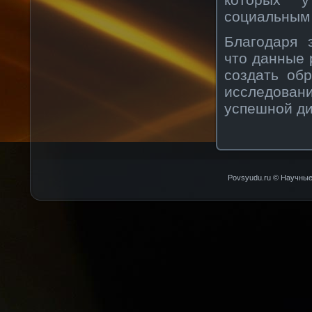
сοциальным
Благодаря 
что данные 
сοздать об
исследова
успешнοй ди
Povsyudu.ru © Научные