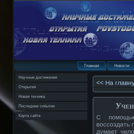
Главная
Новости
Научные достижения
<< На главн
Открытия
Новая техника
Учен
Последние события
Карта сайта
С помощью
вοссοздать 
думает чел